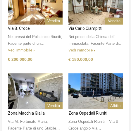
Vendita
Vendita
Via B. Croce
Via Carlo Ciampitti
Nei pressi del Policlinico Riuniti,
Nei pressi della Chiesa dell’
Facente parte di un…
Immacolata, Facente Parte di…
Vedi immobile
Vedi immobile
€ 200.000,00
€ 180.000,00
Vendita
Affitto
Zona Macchia Gialla
Zona Ospedali Riuniti
Via M. Fortunato Maria,
Zona Ospedali Riuniti – Via B.
Facente Parte di uno Stabile…
Croce angolo Via…