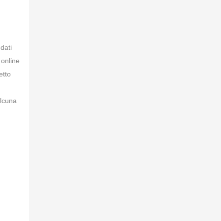
dati
 online
etto
alcuna