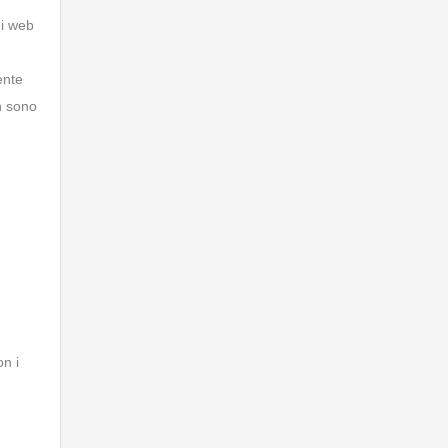
di web
ente
n sono
on i