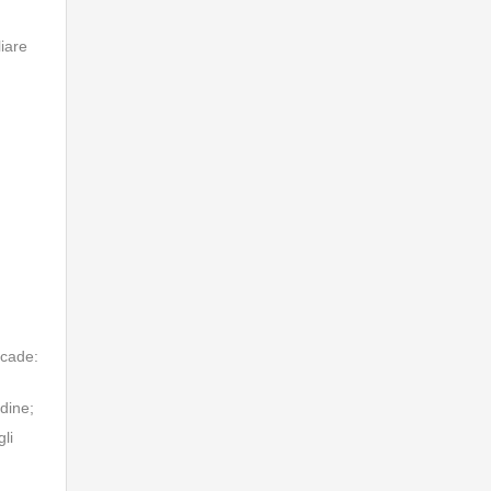
liare
ccade:
dine;
li