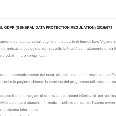
 DEL GDPR (GENERAL DATA PROTECTION REGULATION) 2016/679
amento dei dati personali degli utenti da parte di Immobiliare Vigiano i
 indicati le tipologie di dati raccolti, le finalità del trattamento e i diritt
are ed eliminare i propri dati.
olte, automaticamente dai nostri sistemi, alcune informazioni quali l’in
azioni e le pagine richieste, la versione del programma utilizzato per n
tisce il sito per ragioni di sicurezza dei sistemi informatici, per verific
vità sospette o attacchi informatici. L’utilizzo dei dati dell’utente avver
ni al sistema informatico.