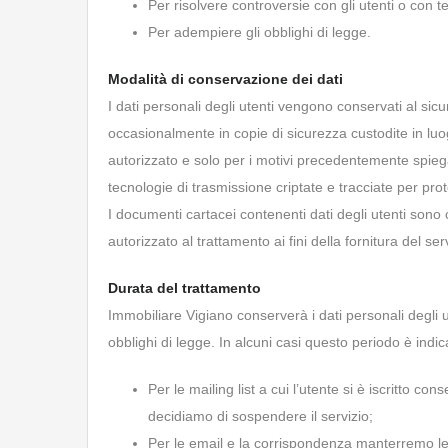
Per risolvere controversie con gli utenti o con te
Per adempiere gli obblighi di legge.
Modalità di conservazione dei dati
I dati personali degli utenti vengono conservati al sicuro
occasionalmente in copie di sicurezza custodite in luogh
autorizzato e solo per i motivi precedentemente spiega
tecnologie di trasmissione criptate e tracciate per prote
I documenti cartacei contenenti dati degli utenti sono 
autorizzato al trattamento ai fini della fornitura del ser
Durata del trattamento
Immobiliare Vigiano conserverà i dati personali degli u
obblighi di legge. In alcuni casi questo periodo è indi
Per le mailing list a cui l’utente si è iscritto co
decidiamo di sospendere il servizio;
Per le email e la corrispondenza manterremo le 