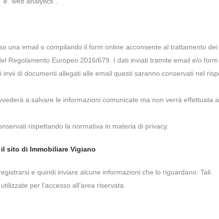
 e “web analytics”.
so una email o compilando il form online acconsente al trattamento dei 
 del Regolamento Europeo 2016/679. I dati inviati tramite email e/o form
nvii di documenti allegati alle email questi saranno conservati nel risp
rovvederà a salvare le informazioni comunicate ma non verrà effettuata 
conservati rispettando la normativa in materia di privacy.
 il sito di Immobiliare Vigiano
registrarsi e quindi inviare alcune informazioni che lo riguardano. Tali
tilizzate per l’accesso all’area riservata.