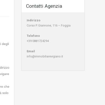
Contatti Agenzia
Indirizzo
Corso P. Giannone, 116 – Foggia
Telefono
n
+39 0881724294
i degli
Email
info@immobiliarevigiano.it
dirizzo
avigare
are che
rà solo