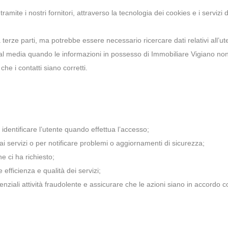
amite i nostri fornitori, attraverso la tecnologia dei cookies e i servizi 
terze parti, ma potrebbe essere necessario ricercare dati relativi all’ut
ocial media quando le informazioni in possesso di Immobiliare Vigiano no
che i contatti siano corretti.
dentificare l’utente quando effettua l’accesso;
ai servizi o per notificare problemi o aggiornamenti di sicurezza;
he ci ha richiesto;
 efficienza e qualità dei servizi;
otenziali attività fraudolente e assicurare che le azioni siano in accordo c