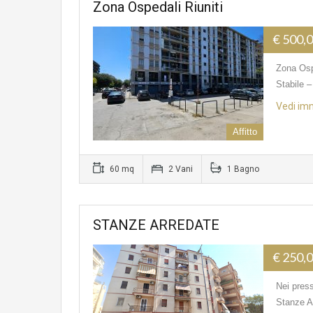
Zona Ospedali Riuniti
€ 500,0
Zona Osp
Stabile 
Vedi im
Affitto
60 mq
2 Vani
1 Bagno
STANZE ARREDATE
€ 250,0
Nei pres
Stanze A