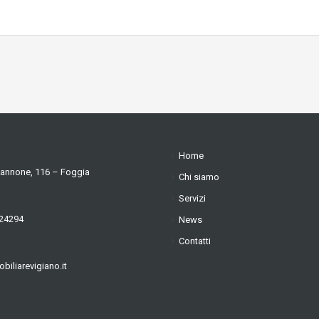
Home
iannone, 116 – Foggia
Chi siamo
Servizi
24294
News
Contatti
iliarevigiano.it