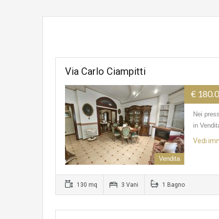
Via Carlo Ciampitti
€ 180.
Nei pres
in Vendi
Vedi im
Vendita
130 mq
3 Vani
1 Bagno