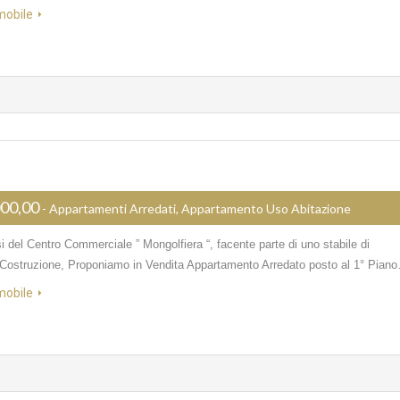
mobile
000,00
- Appartamenti Arredati, Appartamento Uso Abitazione
i del Centro Commerciale ” Mongolfiera “, facente parte di uno stabile di
Costruzione, Proponiamo in Vendita Appartamento Arredato posto al 1° Pian
mobile