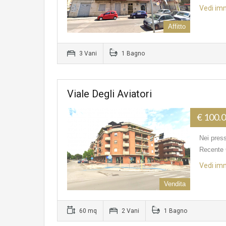
Vedi im
Affitto
3 Vani
1 Bagno
Viale Degli Aviatori
€ 100.
Nei press
Recente 
Vedi im
Vendita
60 mq
2 Vani
1 Bagno